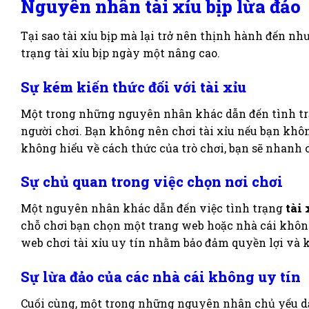
Nguyên nhân tài xỉu bịp lừa đảo
Tại sao tài xỉu bịp mà lại trở nên thịnh hành đến 
trạng tài xỉu bịp ngày một nâng cao.
Sự kém kiến thức đối với tài xỉu
Một trong những nguyên nhân khác dẫn đến tình trạn
người chơi. Bạn không nên chơi tài xỉu nếu bạn khô
không hiểu về cách thức của trò chơi, bạn sẽ nhanh c
Sự chủ quan trong việc chọn nơi chơi
Một nguyên nhân khác dẫn đến việc tình trạng
tài 
chỗ chơi bạn chọn một trang web hoặc nhà cái không 
web chơi tài xỉu uy tín nhằm bảo đảm quyền lợi và k
Sự lừa đảo của các nhà cái không uy tín
Cuối cùng, một trong những nguyên nhân chủ yếu dẫn 