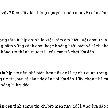
như vậy? Dưới đây là những nguyên nhân chủ yếu dẫn đến 
g tài xỉu bịp chính là việc kém am hiểu luật chơi tài x
ng nắm vững cách chơi hoặc không hiểu biết về cách chơ
hóng trở thành mục tiêu của các trò chơi lừa đảo.
xỉu bịp
trở nên phổ biến hơn nữa đó là sự chủ quan trong
uy tín, bạn sẽ càng dễ dàng bị lừa đảo. Hãy chọn nhà cá
hông bị lừa đảo.
đến tình trạng tài xỉu bịp hiện nay đó là việc lừa đảo 