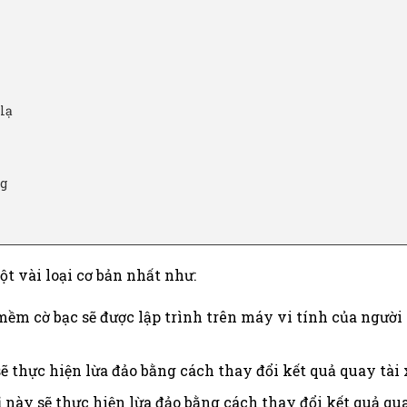
 lạ
ng
 vài loại cơ bản nhất như:
ềm cờ bạc sẽ được lập trình trên máy vi tính của người 
ẽ thực hiện lừa đảo bằng cách thay đổi kết quả quay tài 
bị này sẽ thực hiện lừa đảo bằng cách thay đổi kết quả qua