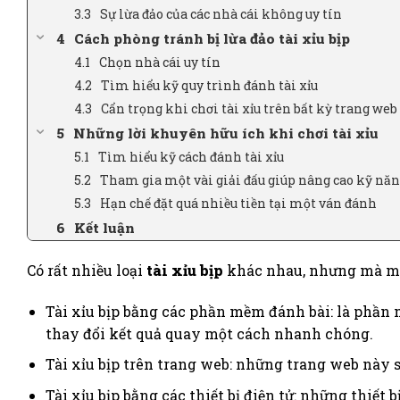
Sự lừa đảo của các nhà cái không uy tín
Cách phòng tránh bị lừa đảo tài xỉu bịp
Chọn nhà cái uy tín
Tìm hiểu kỹ quy trình đánh tài xỉu
Cẩn trọng khi chơi tài xỉu trên bất kỳ trang web
Những lời khuyên hữu ích khi chơi tài xỉu
Tìm hiểu kỹ cách đánh tài xỉu
Tham gia một vài giải đấu giúp nâng cao kỹ nă
Hạn chế đặt quá nhiều tiền tại một ván đánh
Kết luận
Có rất nhiều loại
tài xỉu bịp
khác nhau, nhưng mà một
Tài xỉu bịp bằng các phần mềm đánh bài: là phần m
thay đổi kết quả quay một cách nhanh chóng.
Tài xỉu bịp trên trang web: những trang web này s
Tài xỉu bịp bằng các thiết bị điện tử: những thiết 