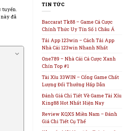
TIN TỨC
c tuyến.
u này đã
Baccarat Tk88 – Game Cá Cược
Chính Thức Uy Tín Số 1 Châu Á
Tải App 123win – Cách Tải App
Nhà Cái 123win Nhanh Nhất
One789 – Nhà Cái Cá Cược Xanh
Chín Top #1
Tài Xỉu 33WIN – Cổng Game Chất
Lượng Đổi Thưởng Hấp Dẫn
Đánh Giá Chi Tiết Về Game Tài Xỉu
King88 Hot Nhất Hiện Nay
Review KQXS Miền Nam – Đánh
Giá Chi Tiết Cụ Thể