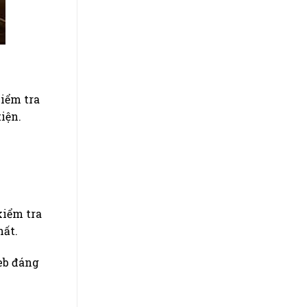
iểm tra
iện.
kiểm tra
hất.
eb đáng