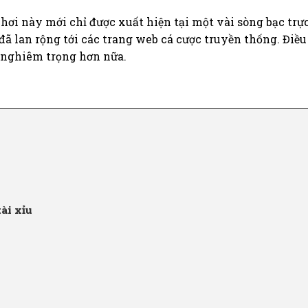
ò chơi này mới chỉ được xuất hiện tại một vài sòng bạc trự
p đã lan rộng tới các trang web cá cược truyền thống. Điề
n nghiêm trọng hơn nữa.
ài xỉu