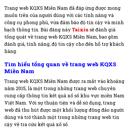
Trang web KQXS Miền Nam đã đáp ứng được mong
muốn trên của người dùng với các tính năng và
công cụ phong phú, vừa đảm bảo độ tin cậy và minh
bạch thông tin. Bài đăng này
Taixiu
sẽ đánh giá
tổng quát về trang web KQXS Miền Nam, bao gồm
đánh giá, tính năng, độ tin cậy cho đến hỗ trợ khách
hàng.
Tìm hiểu tổng quan về trang web KQXS
Miền Nam
Trang web KQXS Miền Nam được ra mắt vào khoảng
năm 2015, là một trong những trang web chuyên
cung cấp thông tin kết quả xổ số khu vực miền Nam
Việt Nam. Với sự thuận tiện và dễ sử dụng, trang
web đã thu hút được một khối lượng đông đảo người
dùng và trở thành một trong những trang web tin
cậy về tra cứu kết quả xổ số.