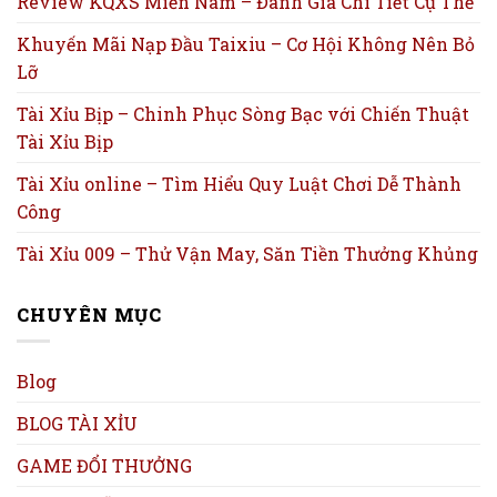
Review KQXS Miền Nam – Đánh Giá Chi Tiết Cụ Thể
Khuyến Mãi Nạp Đầu Taixiu – Cơ Hội Không Nên Bỏ
Lỡ
Tài Xỉu Bịp – Chinh Phục Sòng Bạc với Chiến Thuật
Tài Xỉu Bịp
Tài Xỉu online – Tìm Hiểu Quy Luật Chơi Dễ Thành
Công
Tài Xỉu 009 – Thử Vận May, Săn Tiền Thưởng Khủng
CHUYÊN MỤC
Blog
BLOG TÀI XỈU
GAME ĐỔI THƯỞNG