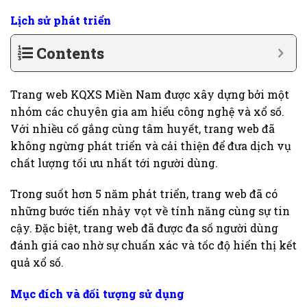
Lịch sử phát triển
Contents
Trang web KQXS Miền Nam được xây dựng bởi một
nhóm các chuyên gia am hiểu công nghệ và xổ số.
Với nhiều cố gắng cùng tâm huyết, trang web đã
không ngừng phát triển và cải thiện để đưa dịch vụ
chất lượng tối ưu nhất tới người dùng.
Trong suốt hơn 5 năm phát triển, trang web đã có
những bước tiến nhảy vọt về tính năng cùng sự tin
cậy. Đặc biệt, trang web đã được đa số người dùng
đánh giá cao nhờ sự chuẩn xác và tốc độ hiển thị kết
quả xổ số.
Mục đích và đối tượng sử dụng