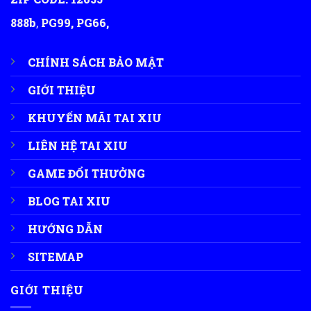
888b
,
PG99
,
PG66
,
CHÍNH SÁCH BẢO MẬT
GIỚI THIỆU
KHUYẾN MÃI TAI XIU
LIÊN HỆ TAI XIU
GAME ĐỔI THƯỞNG
BLOG TAI XIU
HƯỚNG DẪN
SITEMAP
GIỚI THIỆU