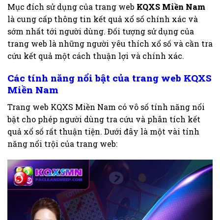
Mục đích sử dụng của trang web
KQXS Miền Nam
là cung cấp thông tin kết quả xổ số chính xác và
sớm nhất tới người dùng. Đối tượng sử dụng của
trang web là những người yêu thích xổ số và cần tra
cứu kết quả một cách thuận lợi và chính xác.
Các tính năng nổi bật của trang web KQXS
Miền Nam
Trang web KQXS Miền Nam có vô số tính năng nổi
bật cho phép người dùng tra cứu và phân tích kết
quả xổ số rất thuận tiện. Dưới đây là một vài tính
năng nổi trội của trang web: