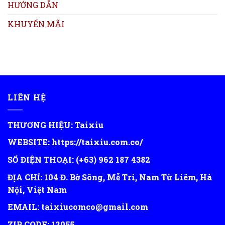
HƯỚNG DẪN
KHUYẾN MÃI
LIÊN HỆ
THƯƠNG HIỆU: Taixiu
WEBSITE: https://taixiu.com.co/
SỐ ĐIỆN THOẠI: (+63) 962 187 4382
ĐỊA CHỈ: 104 Đ. Bờ Sông, Mễ Trì, Nam Từ Liêm, Hà
Nội, Việt Nam
EMAIL:
taixiucomco@gmail.com
ZIP CODE: 12055