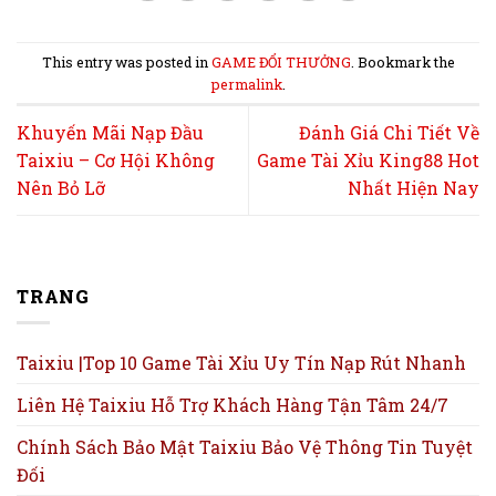
This entry was posted in
GAME ĐỔI THƯỞNG
. Bookmark the
permalink
.
Khuyến Mãi Nạp Đầu
Đánh Giá Chi Tiết Về
Taixiu – Cơ Hội Không
Game Tài Xỉu King88 Hot
Nên Bỏ Lỡ
Nhất Hiện Nay
TRANG
Taixiu |Top 10 Game Tài Xỉu Uy Tín Nạp Rút Nhanh
Liên Hệ Taixiu Hỗ Trợ Khách Hàng Tận Tâm 24/7
Chính Sách Bảo Mật Taixiu Bảo Vệ Thông Tin Tuyệt
Đối