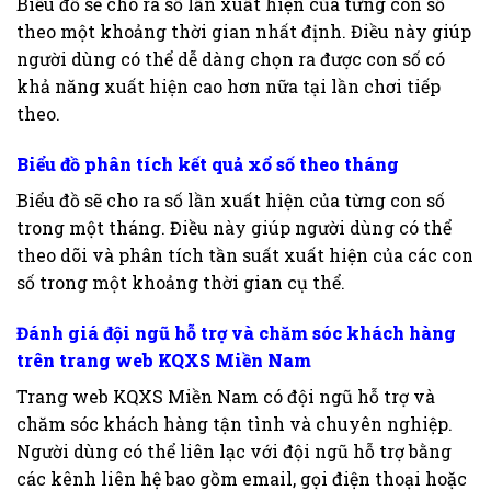
Biểu đồ sẽ cho ra số lần xuất hiện của từng con số
theo một khoảng thời gian nhất định. Điều này giúp
người dùng có thể dễ dàng chọn ra được con số có
khả năng xuất hiện cao hơn nữa tại lần chơi tiếp
theo.
Biểu đồ phân tích kết quả xổ số theo tháng
Biểu đồ sẽ cho ra số lần xuất hiện của từng con số
trong một tháng. Điều này giúp người dùng có thể
theo dõi và phân tích tần suất xuất hiện của các con
số trong một khoảng thời gian cụ thể.
Đánh giá đội ngũ hỗ trợ và chăm sóc khách hàng
trên trang web KQXS Miền Nam
Trang web KQXS Miền Nam có đội ngũ hỗ trợ và
chăm sóc khách hàng tận tình và chuyên nghiệp.
Người dùng có thể liên lạc với đội ngũ hỗ trợ bằng
các kênh liên hệ bao gồm email, gọi điện thoại hoặc