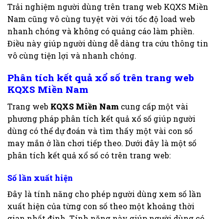
Trải nghiệm người dùng trên trang web KQXS Miền
Nam cũng vô cùng tuyệt vời với tốc độ load web
nhanh chóng và không có quảng cáo làm phiền.
Điều này giúp người dùng dễ dàng tra cứu thông tin
vô cùng tiện lợi và nhanh chóng.
Phân tích kết quả xổ số trên trang web
KQXS Miền Nam
Trang web
KQXS Miền Nam
cung cấp một vài
phương pháp phân tích kết quả xổ số giúp người
dùng có thể dự đoán và tìm thấy một vài con số
may mắn ở lần chơi tiếp theo. Dưới đây là một số
phân tích kết quả xổ số có trên trang web:
Số lần xuất hiện
Đây là tính năng cho phép người dùng xem số lần
xuất hiện của từng con số theo một khoảng thời
gian nhất định. Tính năng này giúp người dùng có