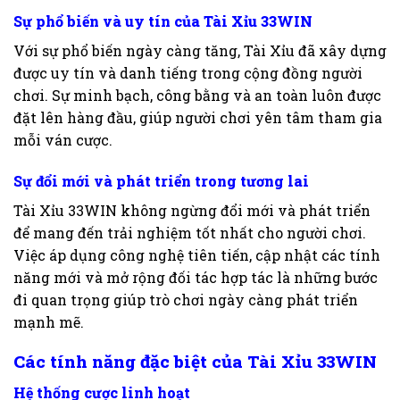
Sự phổ biến và uy tín của Tài Xỉu 33WIN
Với sự phổ biến ngày càng tăng, Tài Xỉu đã xây dựng
được uy tín và danh tiếng trong cộng đồng người
chơi. Sự minh bạch, công bằng và an toàn luôn được
đặt lên hàng đầu, giúp người chơi yên tâm tham gia
mỗi ván cược.
Sự đổi mới và phát triển trong tương lai
Tài Xỉu 33WIN không ngừng đổi mới và phát triển
để mang đến trải nghiệm tốt nhất cho người chơi.
Việc áp dụng công nghệ tiên tiến, cập nhật các tính
năng mới và mở rộng đối tác hợp tác là những bước
đi quan trọng giúp trò chơi ngày càng phát triển
mạnh mẽ.
Các tính năng đặc biệt của Tài Xỉu 33WIN
Hệ thống cược linh hoạt