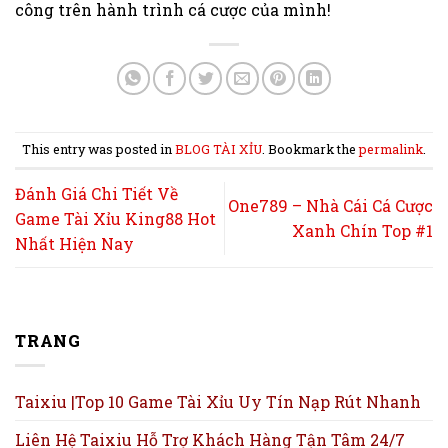
công trên hành trình cá cược của mình!
This entry was posted in
BLOG TÀI XỈU
. Bookmark the
permalink
.
Đánh Giá Chi Tiết Về
One789 – Nhà Cái Cá Cược
Game Tài Xỉu King88 Hot
Xanh Chín Top #1
Nhất Hiện Nay
TRANG
Taixiu |Top 10 Game Tài Xỉu Uy Tín Nạp Rút Nhanh
Liên Hệ Taixiu Hỗ Trợ Khách Hàng Tận Tâm 24/7