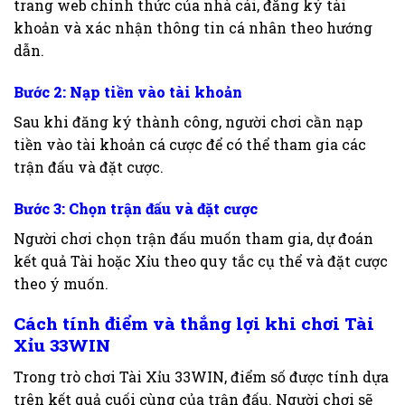
trang web chính thức của nhà cái, đăng ký tài
khoản và xác nhận thông tin cá nhân theo hướng
dẫn.
Bước 2: Nạp tiền vào tài khoản
Sau khi đăng ký thành công, người chơi cần nạp
tiền vào tài khoản cá cược để có thể tham gia các
trận đấu và đặt cược.
Bước 3: Chọn trận đấu và đặt cược
Người chơi chọn trận đấu muốn tham gia, dự đoán
kết quả Tài hoặc Xỉu theo quy tắc cụ thể và đặt cược
theo ý muốn.
Cách tính điểm và thắng lợi khi chơi Tài
Xỉu 33WIN
Trong trò chơi Tài Xỉu 33WIN, điểm số được tính dựa
trên kết quả cuối cùng của trận đấu. Người chơi sẽ