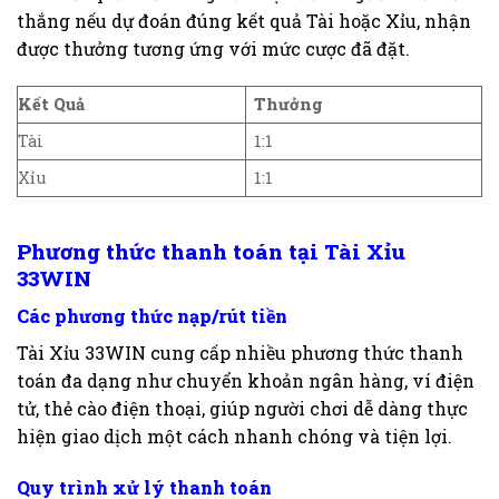
thắng nếu dự đoán đúng kết quả Tài hoặc Xỉu, nhận
được thưởng tương ứng với mức cược đã đặt.
Kết Quả
Thưởng
Tài
1:1
Xỉu
1:1
Phương thức thanh toán tại Tài Xỉu
33WIN
Các phương thức nạp/rút tiền
Tài Xỉu 33WIN cung cấp nhiều phương thức thanh
toán đa dạng như chuyển khoản ngân hàng, ví điện
tử, thẻ cào điện thoại, giúp người chơi dễ dàng thực
hiện giao dịch một cách nhanh chóng và tiện lợi.
Quy trình xử lý thanh toán