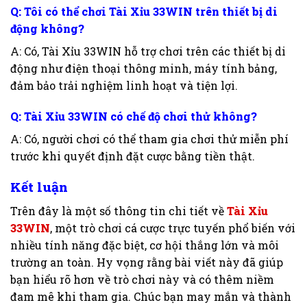
Q: Tôi có thể chơi Tài Xỉu 33WIN trên thiết bị di
động không?
A: Có, Tài Xỉu 33WIN hỗ trợ chơi trên các thiết bị di
động như điện thoại thông minh, máy tính bảng,
đảm bảo trải nghiệm linh hoạt và tiện lợi.
Q: Tài Xỉu 33WIN có chế độ chơi thử không?
A: Có, người chơi có thể tham gia chơi thử miễn phí
trước khi quyết định đặt cược bằng tiền thật.
Kết luận
Trên đây là một số thông tin chi tiết về
Tài Xỉu
33WIN
, một trò chơi cá cược trực tuyến phổ biến với
nhiều tính năng đặc biệt, cơ hội thắng lớn và môi
trường an toàn. Hy vọng rằng bài viết này đã giúp
bạn hiểu rõ hơn về trò chơi này và có thêm niềm
đam mê khi tham gia. Chúc bạn may mắn và thành