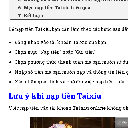
Mẹo nạp tiền Taixiu hiệu quả
Kết luận
Để nạp tiền Taixiu, bạn cần làm theo các bước sau đâ
Đăng nhập vào tài khoản Taixiu của bạn.
Chọn mục “Nạp tiền” hoặc “Gửi tiền”.
Chọn phương thức thanh toán mà bạn muốn sử dụ
Nhập số tiền mà bạn muốn nạp và thông tin liên 
Xác nhận giao dịch và chờ đợi việc nạp tiền thàn
Lưu ý khi nạp tiền Taixiu
Việc nạp tiền vào tài khoản
Taixiu online
không chỉ