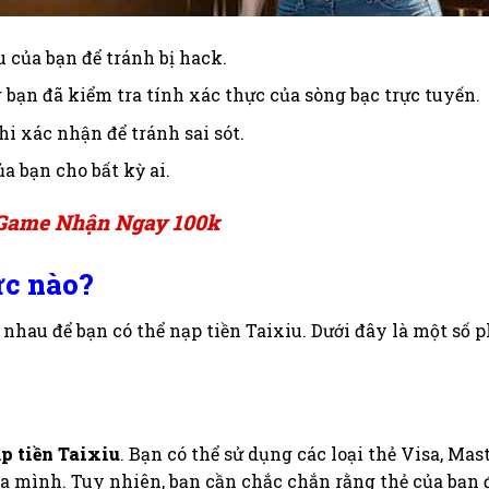
của bạn để tránh bị hack.
 bạn đã kiểm tra tính xác thực của sòng bạc trực tuyến.
hi xác nhận để tránh sai sót.
a bạn cho bất kỳ ai.
 Game Nhận Ngay 100k
ức nào?
nhau để bạn có thể nạp tiền Taixiu. Dưới đây là một số 
p tiền Taixiu
. Bạn có thể sử dụng các loại thẻ Visa, Mas
a mình. Tuy nhiên, bạn cần chắc chắn rằng thẻ của bạn 