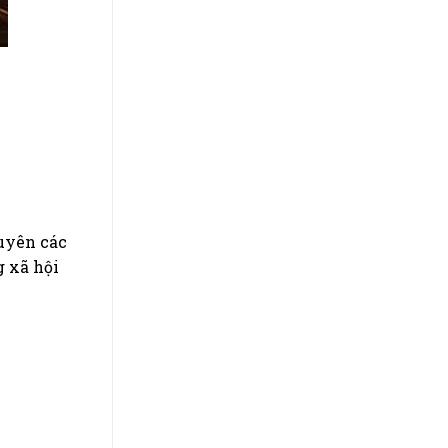
uyên các
g xã hội