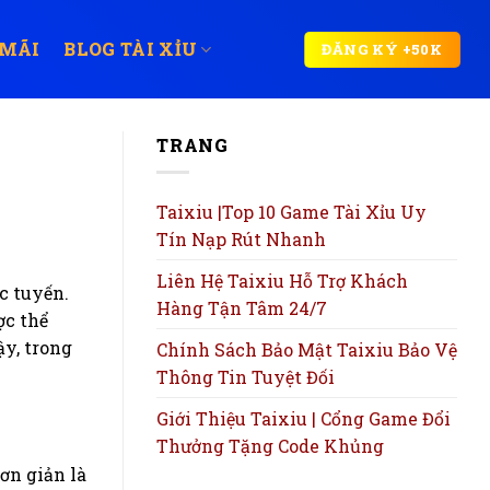
MÃI
BLOG TÀI XỈU
ĐĂNG KÝ +50K
TRANG
Taixiu |Top 10 Game Tài Xỉu Uy
Tín Nạp Rút Nhanh
Liên Hệ Taixiu Hỗ Trợ Khách
c tuyến.
Hàng Tận Tâm 24/7
ợc thể
ậy, trong
Chính Sách Bảo Mật Taixiu Bảo Vệ
Thông Tin Tuyệt Đối
Giới Thiệu Taixiu | Cổng Game Đổi
Thưởng Tặng Code Khủng
đơn giản là