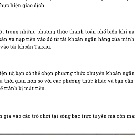
thực hiện giao dịch.
 một trong những phương thức thanh toán phổ biến khi nạ
hoản và nạp tiền vào đó từ tài khoản ngân hàng của mình.
 vào tài khoản Taixiu.
iện tử, bạn có thể chọn phương thức chuyển khoản ngân
ều thời gian hơn so với các phương thức khác và bạn cần
 tránh bị mất tiền.
 gia vào các trò chơi tại sòng bạc trực tuyến mà còn ma