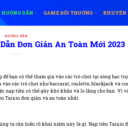
HƯỚNG DẪN
GAME ĐỔI THƯỞNG
KHUYẾN 
HƯỚNG DẪN
 Dẫn Đơn Giản An Toàn Mới 2023
để bạn có thể tham gia vào các trò chơi tại sòng bạc trự
 vào các trò chơi như baccarat, roulette, blackjack và cư
iệc nạp tiền có thể gây khó khăn và lo lắng cho bạn. Vì v
ền Taixiu đơn giản và an toàn nhất.
húng ta cần hiểu rõ khái niệm này là gì. Nạp tiền Taixiu 