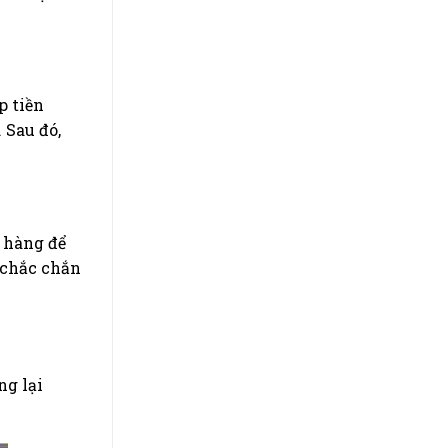
p tiền
 Sau đó,
 hàng để
 chắc chắn
ng lại