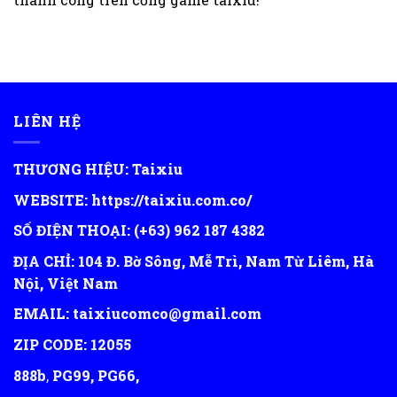
LIÊN HỆ
THƯƠNG HIỆU: Taixiu
WEBSITE: https://taixiu.com.co/
SỐ ĐIỆN THOẠI: (+63) 962 187 4382
ĐỊA CHỈ: 104 Đ. Bờ Sông, Mễ Trì, Nam Từ Liêm, Hà
Nội, Việt Nam
EMAIL:
taixiucomco@gmail.com
ZIP CODE: 12055
888b
,
PG99
,
PG66
,