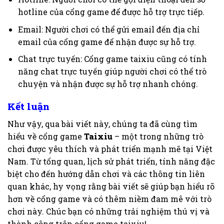
hotline của cổng game để được hỗ trợ trực tiếp.
Email: Người chơi có thể gửi email đến địa chỉ
email của cổng game để nhận được sự hỗ trợ.
Chat trực tuyến: Cổng game taixiu cũng có tính
năng chat trực tuyến giúp người chơi có thể trò
chuyện và nhận được sự hỗ trợ nhanh chóng.
Kết luận
Như vậy, qua bài viết này, chúng ta đã cùng tìm
hiểu về cổng game
Taixiu
– một trong những trò
chơi được yêu thích và phát triển mạnh mẽ tại Việt
Nam. Từ tổng quan, lịch sử phát triển, tính năng đặc
biệt cho đến hướng dẫn chơi và các thông tin liên
quan khác, hy vọng rằng bài viết sẽ giúp bạn hiểu rõ
hơn về cổng game và có thêm niềm đam mê với trò
chơi này. Chúc bạn có những trải nghiệm thú vị và
thành công trên cổng game taixiu!