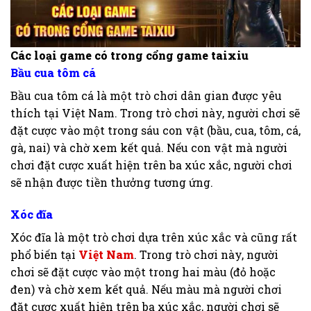
Các loại game có trong cổng game taixiu
Bầu cua tôm cá
Bầu cua tôm cá là một trò chơi dân gian được yêu
thích tại Việt Nam. Trong trò chơi này, người chơi sẽ
đặt cược vào một trong sáu con vật (bầu, cua, tôm, cá,
gà, nai) và chờ xem kết quả. Nếu con vật mà người
chơi đặt cược xuất hiện trên ba xúc xắc, người chơi
sẽ nhận được tiền thưởng tương ứng.
Xóc đĩa
Xóc đĩa là một trò chơi dựa trên xúc xắc và cũng rất
phổ biến tại
Việt Nam
. Trong trò chơi này, người
chơi sẽ đặt cược vào một trong hai màu (đỏ hoặc
đen) và chờ xem kết quả. Nếu màu mà người chơi
đặt cược xuất hiện trên ba xúc xắc, người chơi sẽ