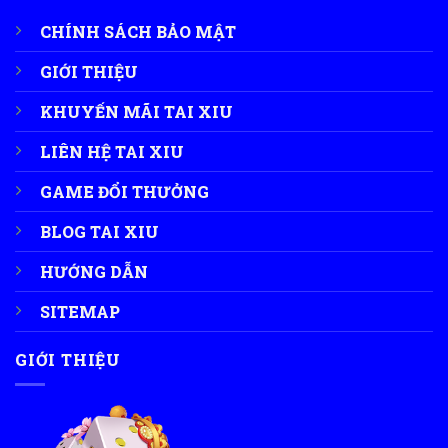
CHÍNH SÁCH BẢO MẬT
GIỚI THIỆU
KHUYẾN MÃI TAI XIU
LIÊN HỆ TAI XIU
GAME ĐỔI THƯỞNG
BLOG TAI XIU
HƯỚNG DẪN
SITEMAP
GIỚI THIỆU