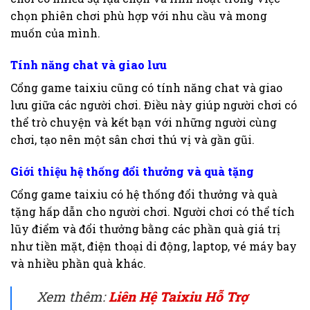
chọn phiên chơi phù hợp với nhu cầu và mong
muốn của mình.
Tính năng chat và giao lưu
Cổng game taixiu cũng có tính năng chat và giao
lưu giữa các người chơi. Điều này giúp người chơi có
thể trò chuyện và kết bạn với những người cùng
chơi, tạo nên một sân chơi thú vị và gần gũi.
Giới thiệu hệ thống đổi thưởng và quà tặng
Cổng game taixiu có hệ thống đổi thưởng và quà
tặng hấp dẫn cho người chơi. Người chơi có thể tích
lũy điểm và đổi thưởng bằng các phần quà giá trị
như tiền mặt, điện thoại di động, laptop, vé máy bay
và nhiều phần quà khác.
Xem thêm:
Liên Hệ Taixiu Hỗ Trợ