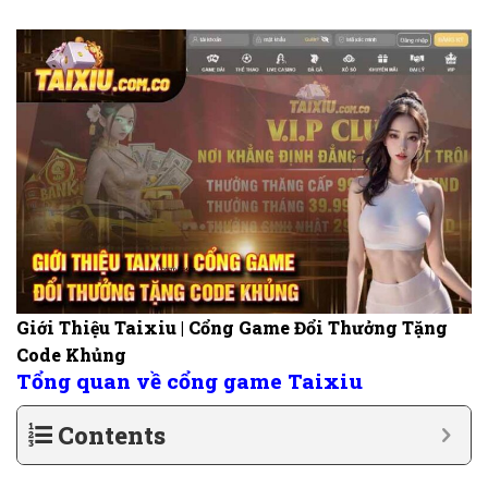
Giới Thiệu Taixiu | Cổng Game Đổi Thưởng Tặng
Code Khủng
Tổng quan về cổng game Taixiu
Contents