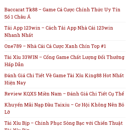
Baccarat Tk88 – Game Cá Cược Chính Thức Uy Tín
Số 1 Châu Á
Tải App 123win – Cách Tải App Nhà Cái 123win
Nhanh Nhất
One789 – Nhà Cái Cá Cược Xanh Chín Top #1
Tài Xỉu 33WIN – Cổng Game Chất Lượng Đổi Thưởng
Hấp Dẫn
Đánh Giá Chi Tiết Về Game Tài Xỉu King88 Hot Nhất
Hiện Nay
Review KQXS Miền Nam – Đánh Giá Chi Tiết Cụ Thể
Khuyến Mãi Nạp Đầu Taixiu – Cơ Hội Không Nên Bỏ
Lỡ
Tài Xỉu Bịp – Chinh Phục Sòng Bạc với Chiến Thuật