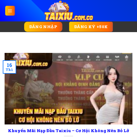
Skip
to
content
ĐĂNG NHẬP
ĐĂNG KÝ +50K
16
Th1
Khuyến Mãi Nạp Đầu Taixiu – Cơ Hội Không Nên Bỏ Lỡ