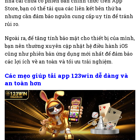
nhà cái chưa có phiên bản chính thức trên App
Store, bạn có thể tải qua các liên kết bên thứ ba
nhưng cần đảm bảo nguồn cung cấp uy tín để tránh
rủi ro.
Ngoài ra, để tăng tính bảo mật cho thiết bị của mình,
bạn nên thường xuyên cập nhật hệ điều hành iOS
cũng như phiên bản ứng dụng mới nhất để đảm bảo
các lợi ích về an toàn và tối ưu trải nghiệm.
Các mẹo giúp tải app 123win dễ dàng và
an toàn hơn