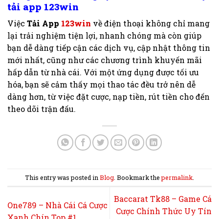
tải app 123win
Việc
Tải App
123win
về điện thoại không chỉ mang
lại trải nghiệm tiện lợi, nhanh chóng mà còn giúp
bạn dễ dàng tiếp cận các dịch vụ, cập nhật thông tin
mới nhất, cũng như các chương trình khuyến mãi
hấp dẫn từ nhà cái. Với một ứng dụng được tối ưu
hóa, bạn sẽ cảm thấy mọi thao tác đều trở nên dễ
dàng hơn, từ việc đặt cược, nạp tiền, rút tiền cho đến
theo dõi trận đấu.
This entry was posted in
Blog
. Bookmark the
permalink
.
Baccarat Tk88 – Game Cá
One789 – Nhà Cái Cá Cược
Cược Chính Thức Uy Tín
Xanh Chín Top #1