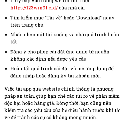
Truy cập vào trang web chính thức:
https://123win91.cfd/
của nhà cái
Tìm kiếm mục “Tải về” hoặc “Download” ngay
trên trang chủ
Nhấn chọn nút tải xuống và chờ quá trình hoàn
tất
Đồng ý cho phép cài đặt ứng dụng từ nguồn
không xác định nếu được yêu cầu
Hoàn tất quá trình cài đặt và mở ứng dụng để
đăng nhập hoặc đăng ký tài khoản mới.
Việc tải app qua website chính thống là phương
pháp an toàn, giúp hạn chế các rủi ro về phần mềm
độc hại hoặc hàng giả. Đồng thời, bạn cũng nên
kiểm tra các yêu cầu của hệ điều hành trước khi tải
về để tránh các sự cố không mong muốn.