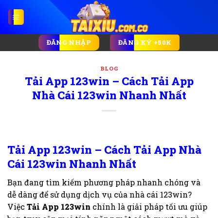
Skip
to
content
ĐĂNG NHẬP
ĐĂNG KÝ +50K
BLOG
Tải App 123win – Cách Tải App
Nhà Cái 123win Nhanh Nhất
Tải App 123win – Cách Tải App Nhà
Cái 123win Nhanh Nhất
Bạn đang tìm kiếm phương pháp nhanh chóng và
dễ dàng để sử dụng dịch vụ của nhà cái 123win?
Việc
Tải App 123win
chính là giải pháp tối ưu giúp