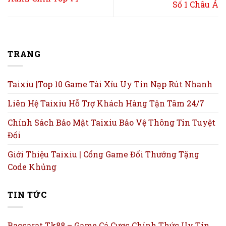
Số 1 Châu Á
TRANG
Taixiu |Top 10 Game Tài Xỉu Uy Tín Nạp Rút Nhanh
Liên Hệ Taixiu Hỗ Trợ Khách Hàng Tận Tâm 24/7
Chính Sách Bảo Mật Taixiu Bảo Vệ Thông Tin Tuyệt
Đối
Giới Thiệu Taixiu | Cổng Game Đổi Thưởng Tặng
Code Khủng
TIN TỨC
Baccarat Tk88 – Game Cá Cược Chính Thức Uy Tín