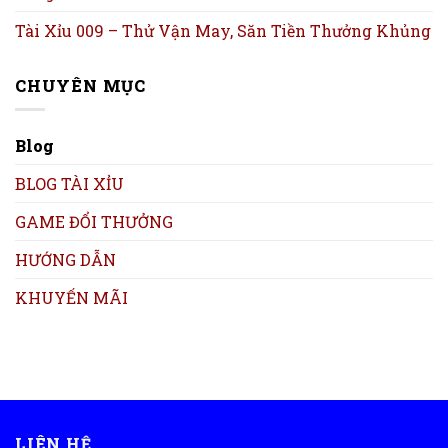
Tài Xỉu 009 – Thử Vận May, Săn Tiền Thưởng Khủng
CHUYÊN MỤC
Blog
BLOG TÀI XỈU
GAME ĐỔI THƯỞNG
HƯỚNG DẪN
KHUYẾN MÃI
LIÊN HỆ