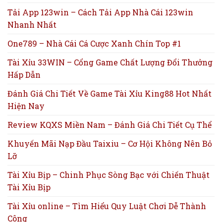
Tải App 123win – Cách Tải App Nhà Cái 123win
Nhanh Nhất
One789 – Nhà Cái Cá Cược Xanh Chín Top #1
Tài Xỉu 33WIN – Cổng Game Chất Lượng Đổi Thưởng
Hấp Dẫn
Đánh Giá Chi Tiết Về Game Tài Xỉu King88 Hot Nhất
Hiện Nay
Review KQXS Miền Nam – Đánh Giá Chi Tiết Cụ Thể
Khuyến Mãi Nạp Đầu Taixiu – Cơ Hội Không Nên Bỏ
Lỡ
Tài Xỉu Bịp – Chinh Phục Sòng Bạc với Chiến Thuật
Tài Xỉu Bịp
Tài Xỉu online – Tìm Hiểu Quy Luật Chơi Dễ Thành
Công