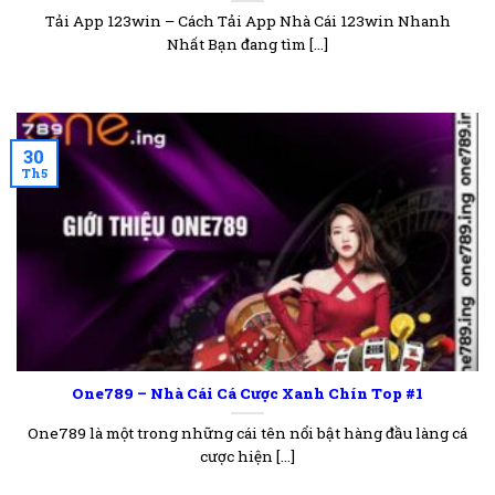
Tải App 123win – Cách Tải App Nhà Cái 123win Nhanh
Nhất Bạn đang tìm [...]
30
Th5
One789 – Nhà Cái Cá Cược Xanh Chín Top #1
One789 là một trong những cái tên nổi bật hàng đầu làng cá
cược hiện [...]