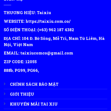
THƯƠNG HIỆU: Taixiu
WEBSITE: https://taixiu.com.co/
SỐ ĐIỆN THOẠI: (+63) 962 187 4382
ĐỊA CHỈ: 104 Đ. Bờ Sông, Mễ Trì, Nam Từ Liêm, Hà
Nội, Việt Nam
EMAIL:
taixiucomco@gmail.com
ZIP CODE: 12055
888b
,
PG99
,
PG66
,
CHÍNH SÁCH BẢO MẬT
GIỚI THIỆU
KHUYẾN MÃI TAI XIU