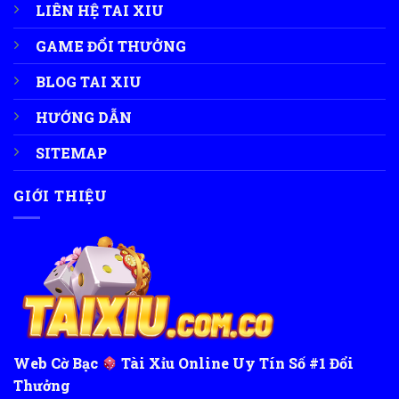
LIÊN HỆ TAI XIU
GAME ĐỔI THƯỞNG
BLOG TAI XIU
HƯỚNG DẪN
SITEMAP
GIỚI THIỆU
Web Cờ Bạc
Tài Xỉu Online Uy Tín Số #1 Đổi
Thưởng