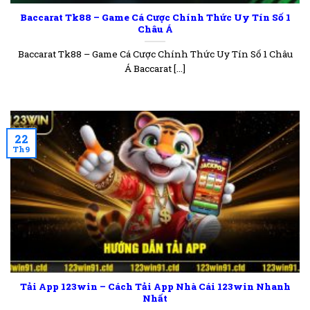
Baccarat Tk88 – Game Cá Cược Chính Thức Uy Tín Số 1
Châu Á
Baccarat Tk88 – Game Cá Cược Chính Thức Uy Tín Số 1 Châu
Á Baccarat [...]
22
Th9
Tải App 123win – Cách Tải App Nhà Cái 123win Nhanh
Nhất