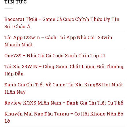
TIN TỨC
Baccarat Tk88 – Game Cá Cược Chính Thức Uy Tín
Số 1 Châu Á
Tải App 123win – Cách Tải App Nhà Cái 123win
Nhanh Nhất
One789 – Nhà Cái Cá Cược Xanh Chín Top #1
Tài Xỉu 33WIN – Cổng Game Chất Lượng Đổi Thưởng
Hấp Dẫn
Đánh Giá Chi Tiết Về Game Tài Xỉu King88 Hot Nhất
Hiện Nay
Review KQXS Miền Nam – Đánh Giá Chi Tiết Cụ Thể
Khuyến Mãi Nạp Đầu Taixiu – Cơ Hội Không Nên Bỏ
Lỡ