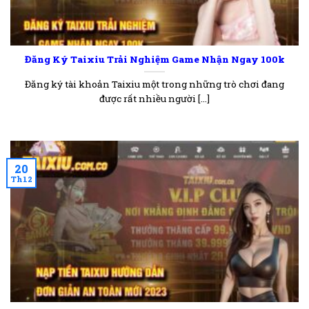
Đăng Ký Taixiu Trải Nghiệm Game Nhận Ngay 100k
Đăng ký tài khoản Taixiu một trong những trò chơi đang
được rất nhiều người [...]
20
Th12